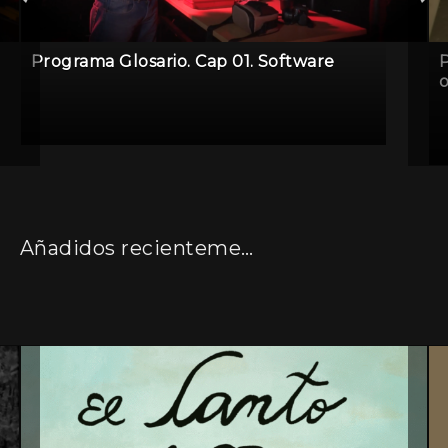
Programa Glosario. Cap 01. Software
P
o
Añadidos recientemente