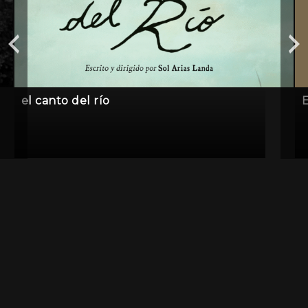
el canto del río
E