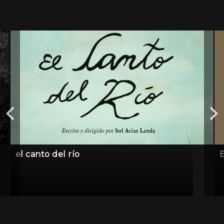
el canto del río
E