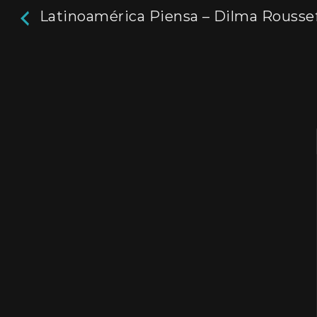
Latinoamérica Piensa – Dilma Rousse
Latinoamérica Piens
Dilma Rousseff
26m
Programa de entrevistas sobre la realidad lat
Director / Directora:
Nicolás Trotta
Genres / Categories:
Latinoamérica Piensa
2018
,
Argentina
,
ATP
,
Entrevistas