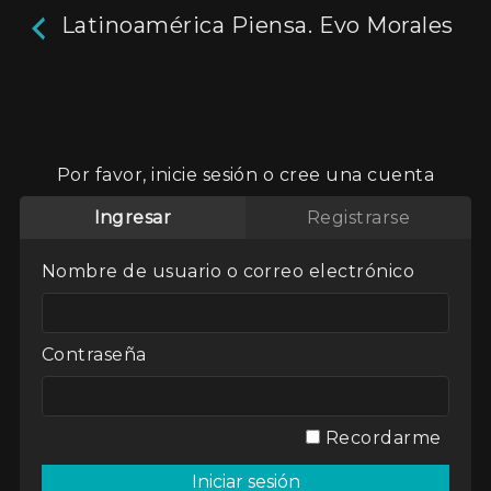
Latinoamérica Piensa. Evo Morales
Latinoamérica Piensa. Evo
Morales
Por favor, inicie sesión o cree una cuenta
16m
Ingresar
Registrarse
Programa de entrevistas sobre la realidad
latinoamericana. Parte 1.
Nombre de usuario o correo electrónico
Actores:
Evo Morales
Director / Directora:
Nicolás Trotta
Contraseña
Genres / Categories:
Latinoamérica Piensa
2017
,
Argentina
,
ATP
,
Entrevistas
Recordarme
Ver
Mi lista