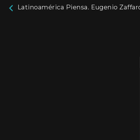
Latinoamérica Piensa. Eugenio Zaffar
Latinoamérica Piens
Eugenio Zaffaroni
54m
Programa de entrevistas sobre la realidad lat
Director / Directora:
Nicolás Trotta
Genres / Categories:
Latinoamérica Piensa
2017
,
Argentina
,
ATP
,
Entrevistas