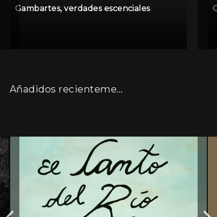
Gambartes, verdades escenciales
G
Añadidos recientemente