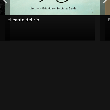
el canto del río
E