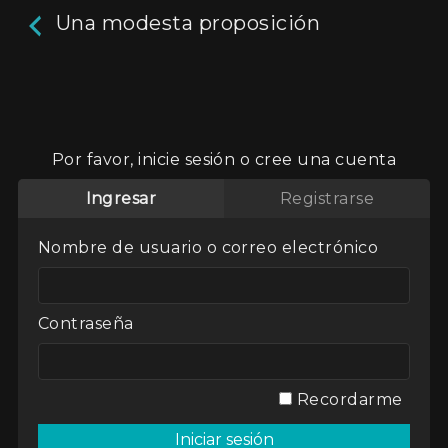
Una modesta proposición
Una modesta proposición
En mayo pasado, más de 400 niños integrantes
Por favor, inicie sesión o cree una cuenta
del Movimiento Nacional de los Chicos del
Pueblo marcharon desde La Quiaca, en el
Ingresar
Registrarse
extremo norte de Argentina, límite con Bolivia,
hasta Buenos Aires, capital del país. El objetivo
Nombre de usuario o correo electrónico
era simple, inapelable y humillante. Marchaban
para pedir que se cumplieran los derechos del
niño, un compromiso que Argentina asumió
ante el mundo y que consta incluso en su
Contraseña
Constitución Nacional. Un compromiso que
cotidianamente se traiciona.
Aún no hay reseñas.
deja un comentario
Recordarme
Director / Directora:
Miguel Mato
Genres / Categories:
Miguel Mato