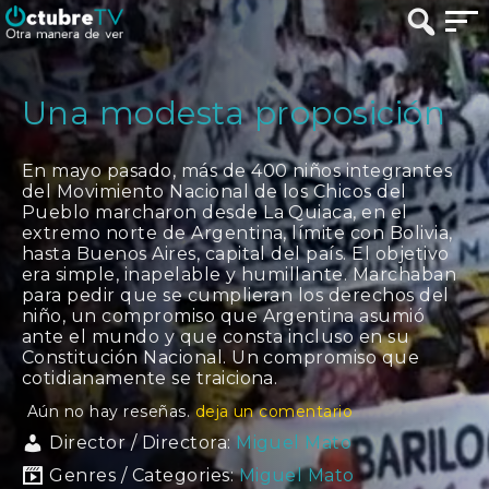
Una modesta proposición
En mayo pasado, más de 400 niños integrantes
del Movimiento Nacional de los Chicos del
Pueblo marcharon desde La Quiaca, en el
extremo norte de Argentina, límite con Bolivia,
hasta Buenos Aires, capital del país. El objetivo
era simple, inapelable y humillante. Marchaban
para pedir que se cumplieran los derechos del
niño, un compromiso que Argentina asumió
ante el mundo y que consta incluso en su
Constitución Nacional. Un compromiso que
cotidianamente se traiciona.
Aún no hay reseñas.
deja un comentario
Director / Directora:
Miguel Mato
Genres / Categories:
Miguel Mato