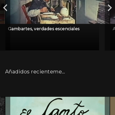
Gambartes, verdades escenciales
A
Añadidos recientemente