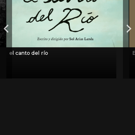
el canto del río
E