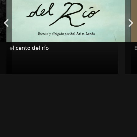
el canto del río
E