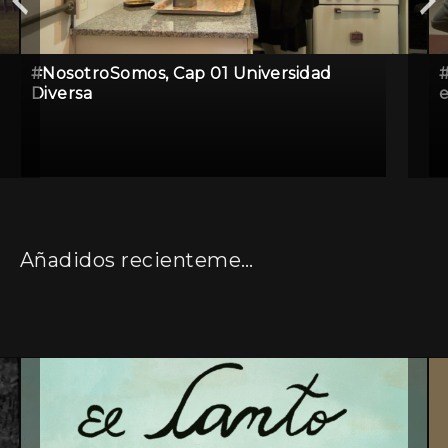
#NosotroSomos, Cap 01 Universidad
Diversa
e
Añadidos recientemente