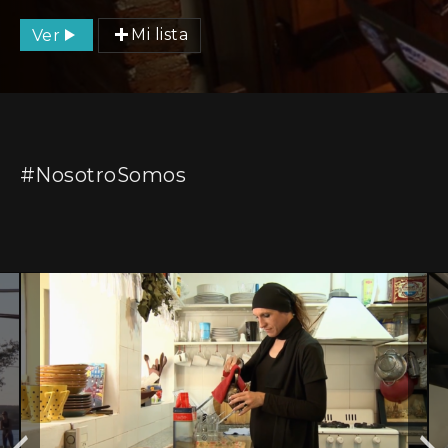
Ver
Mi lista
#NosotroSomos