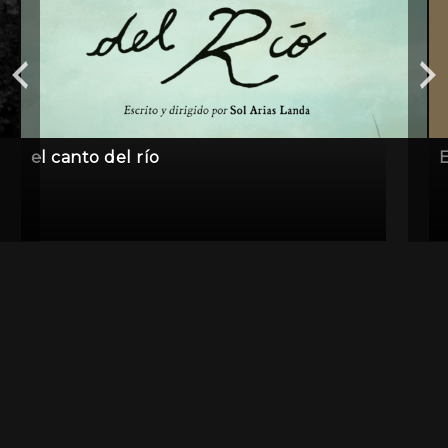
el canto del río
E