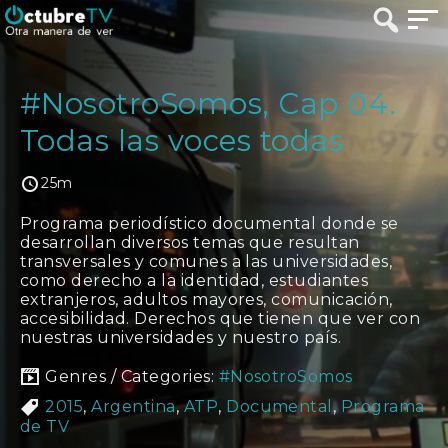
#NosotroSomos, Cap 04.
Todas las voces todas
25m
Programa periodístico documental donde se
desarrollan diversos temas que resultan
transversales y comunes a las universidades,
como derecho a la identidad, estudiantes
extranjeros, adultos mayores, comunicación,
accesibilidad. Derechos que tienen que ver con
nuestras universidades y nuestro país.
Genres / Categories:
#NosotroSomos
2015
,
Argentina
,
ATP
,
Documental
,
Programa
de TV