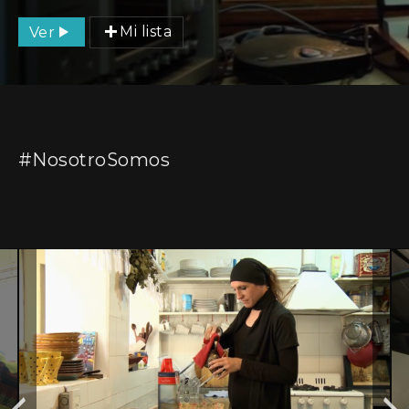
Ver
Mi lista
#NosotroSomos