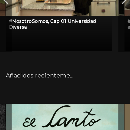
#NosotroSomos, Cap 01 Universidad
Diversa
e
Añadidos recientemente