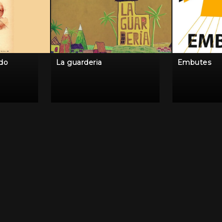
ido
La guarderia
Embutes