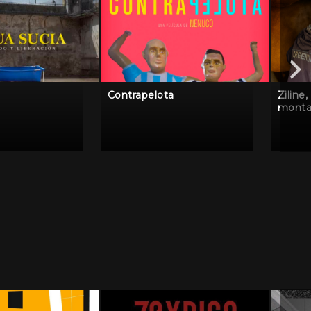
Contrapelota
Ziline,
mont