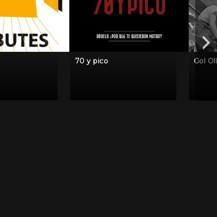
70 y pico
Gol Ol