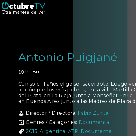
Antonio Puigjané
1h 18m
Con solo 11 años elige ser sacerdote. Luego ve
opción por los más pobres, en la villa Martillo
del Plata, en La Rioja junto a Monseñor Enriqu
en Buenos Aires junto a las Madres de Plaza 
Director / Directora:
Fabio Zurita
Genres / Categories:
Documental
2015
,
Argentina
,
ATP
,
Documental