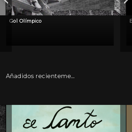
Gol Olímpico
E
Añadidos recientemente