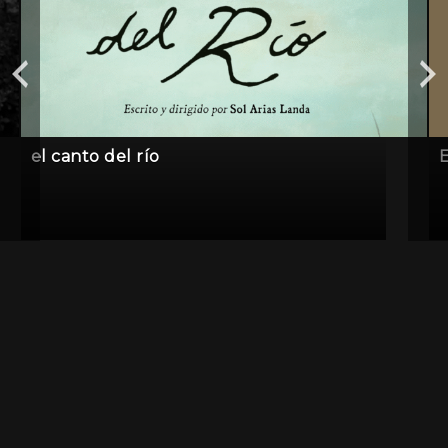
el canto del río
E