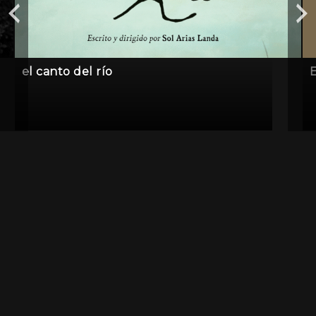
el canto del río
E