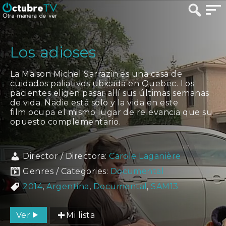
Los adioses
La Maison Michel Sarrazin es una casa de
cuidados paliativos ubicada en Quebec. Los
pacientes eligen pasar allí sus últimas semanas
de vida. Nadie está solo y la vida en este
film ocupa el mismo lugar de relevancia que su
opuesto complementario.
Director / Directora:
Carole Laganière
Genres / Categories:
Documental
2014
,
Argentina
,
Documental
,
SAM13
Ver
Mi lista