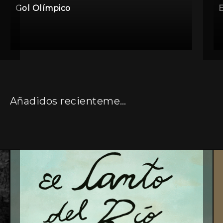
Gol Olímpico
E
Añadidos recientemente