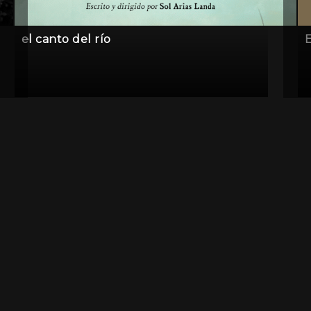
el canto del río
E