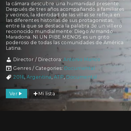
la cámara descubre una humanidad presente.
Después de tres años acompañando a familiares
y vecinos, la identidad de las villas se refleja en
las diferentes historias de sus protagonistas,
entre la que se destaca la palabra de un villero
reconocido mundialmente: Diego Armando
Maradona. NI UN PIBE MENOS es un grito
poderoso de todas las comunidades de América
Latina.
Director / Directora:
Antonio Manco
Genres / Categories:
Documental
2016
,
Argentina
,
ATP
,
Documental
Ver
Mi lista