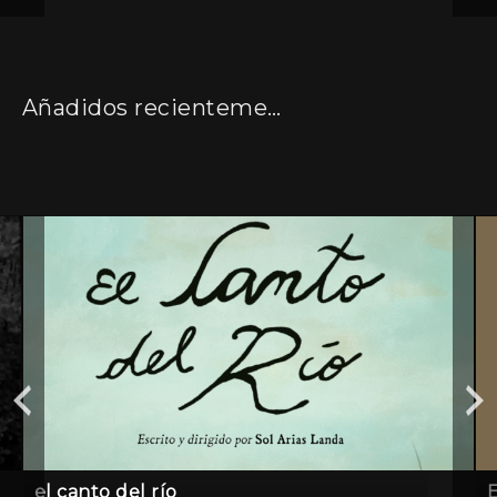
Añadidos recientemente
el canto del río
E