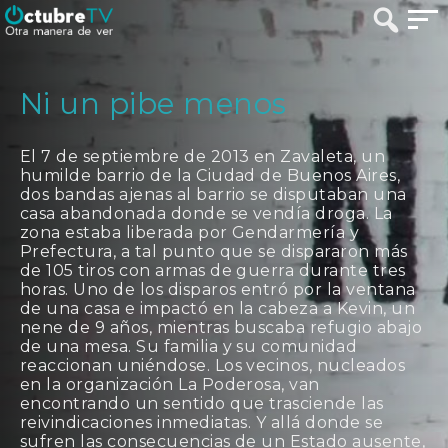
Ni un pibe menos
El 7 de septiembre de 2013 en Zavaleta, un
humilde barrio de la Ciudad de Buenos Aires,
dos bandas ajenas al barrio se disputaban una
casa abandonada donde se vendía droga. La
zona estaba liberada por Gendarmería y
Prefectura, a tal punto que se dispararon más
de 105 tiros con armas de guerra durante tres
horas. Uno de los disparos entró por la ventana
de una casa e impactó en la cabeza a Kevin, un
nene de 9 años, mientras buscaba refugio abajo
de una mesa. Su familia y su comunidad
reaccionan uniéndose. Los vecinos, nucleados
en la organización La Poderosa, van
encontrando un sentido que trasciende las
reivindicaciones inmediatas. Y allá donde se
sufren las consecuencias de un Estado ausente,