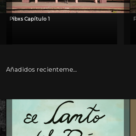
Pibxs Capítulo 1
P
Añadidos recientemente