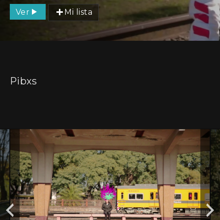
Ver
Mi lista
Pibxs