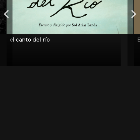
el canto del río
E