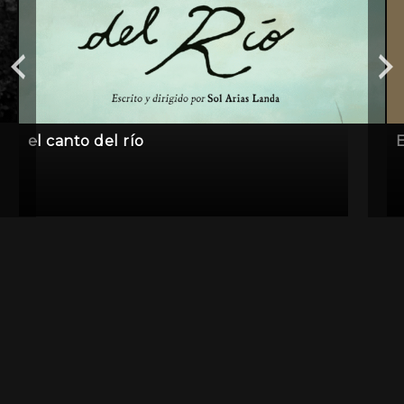
el canto del río
E