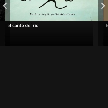
el canto del río
E