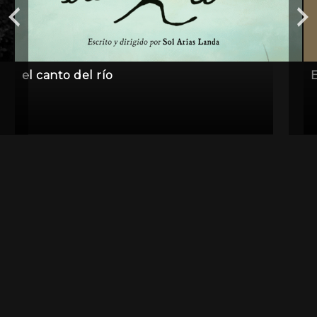
el canto del río
E