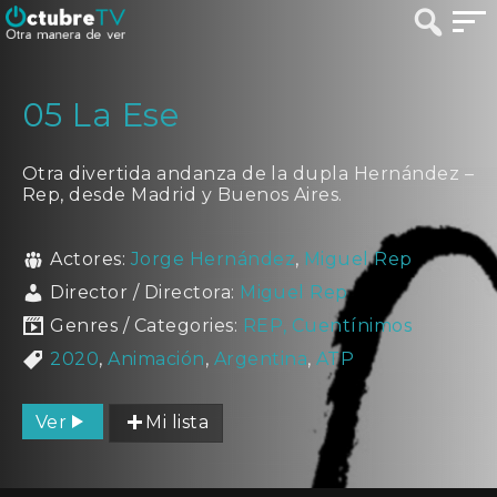
05 La Ese
Otra divertida andanza de la dupla Hernández –
Rep, desde Madrid y Buenos Aires.
Actores:
Jorge Hernández
,
Miguel Rep
Director / Directora:
Miguel Rep
Genres / Categories:
REP, Cuentínimos
2020
,
Animación
,
Argentina
,
ATP
Ver
Mi lista