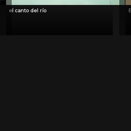
el canto del río
E