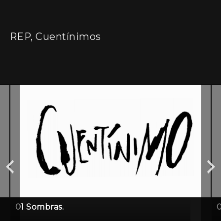
REP, Cuentínimos
01 Sombras.
0