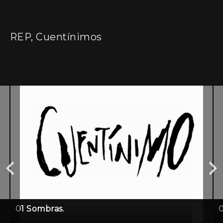
REP, Cuentínimos
01 Sombras.
0