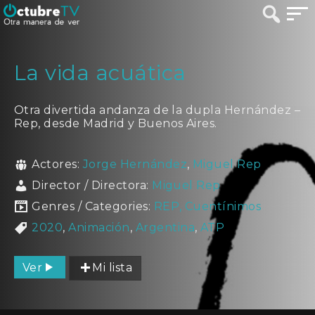
La vida acuática
Otra divertida andanza de la dupla Hernández –
Rep, desde Madrid y Buenos Aires.
Actores:
Jorge Hernández
,
Miguel Rep
Director / Directora:
Miguel Rep
Genres / Categories:
REP, Cuentínimos
2020
,
Animación
,
Argentina
,
ATP
Ver
Mi lista