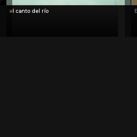
el canto del río
E