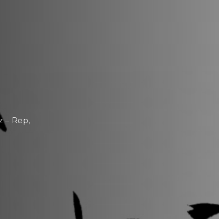
 – Rep,