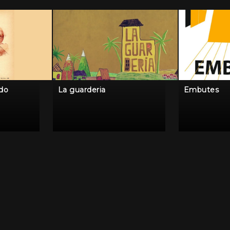
ido
La guarderia
Embutes