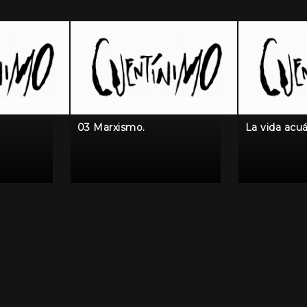
03 Marxismo.
La vida acuá