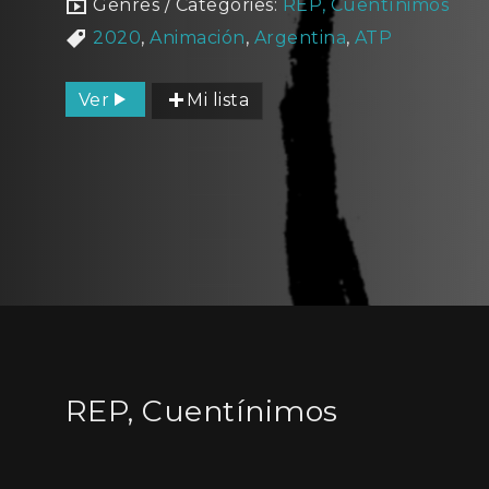
Genres / Categories:
REP, Cuentínimos
2020
,
Animación
,
Argentina
,
ATP
Ver
Mi lista
REP, Cuentínimos