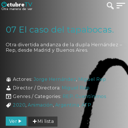
07 El caso del tapabocas.
Otra divertida andanza de la dupla Hernández –
Rep, desde Madrid y Buenos Aires.
Actores:
Jorge Hernández
,
Miguel Rep
Director / Directora:
Miguel Rep
Genres / Categories:
REP, Cuentínimos
2020
,
Animación
,
Argentina
,
ATP
Ver
Mi lista