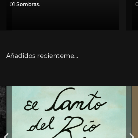
01 Sombras.
0
Añadidos recientemente