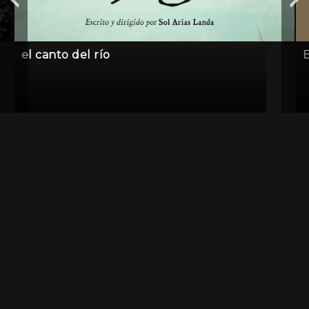
el canto del río
E