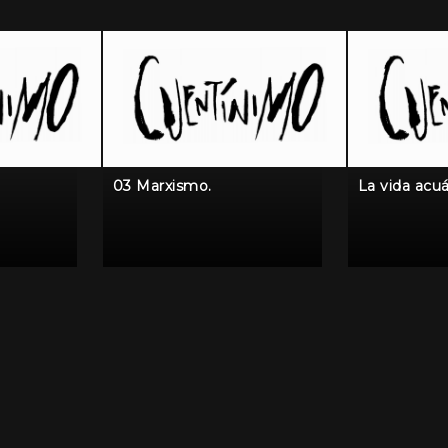
03 Marxismo.
La vida acuá