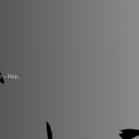
 – Rep,