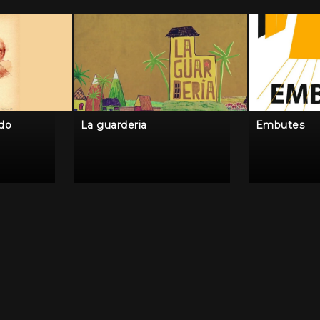
ido
La guarderia
Embutes