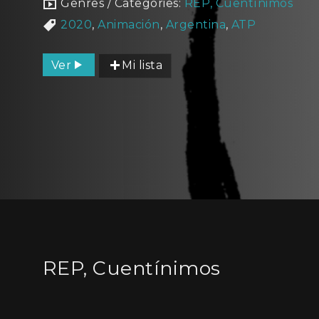
Genres / Categories:
REP, Cuentínimos
2020
,
Animación
,
Argentina
,
ATP
Ver
Mi lista
REP, Cuentínimos