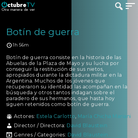
Botín de guerra
1h 56m
Botín de guerra consiste en la historia de las
Abuelas de la Plaza de Mayo y su lucha por
conseguir la restitución de sus nietos,
apropiados durante la dictadura militar en la
Argentina. Muchos de los jóvenes que
recuperaron su identidad las acompañan en la
búsqueda y otros tantos indagan sobre el
paradero de sus hermanos, que hasta hoy
siguen retenidos como botín de guerra.
Actores:
Estela Carlotto
,
María Chicha Mariani
Director / Directora:
David Blaustein
Genres / Categories:
David Blaustein