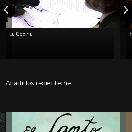
La Cocina
H
Añadidos recientemente