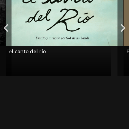
el canto del río
E