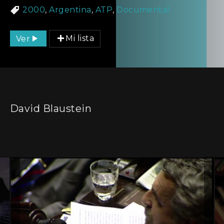
2000
,
Argentina
,
ATP
,
Documental
Ver
Mi lista
David Blaustein