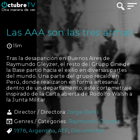
Las AAA son las tres armas
15m
Tras la desaparición en Buenos Aires de
Raymundo Gleyzer, el resto del Grupo Cine de
la Base partió hacia el exilio en diversas partes
del mundo. Una parte del grupo recaló en
Perú, donde realizaron en forma artesanal,
dentro de un departamento, este cortometraje
inspirado de la Carta abierta de Rodolfo Walsh a
la Junta Militar.
Director / Directora:
Jorge Denti
Genres / Categories:
Raymundo Gleyzer
1978
,
Argentina
,
ATP
,
Documental