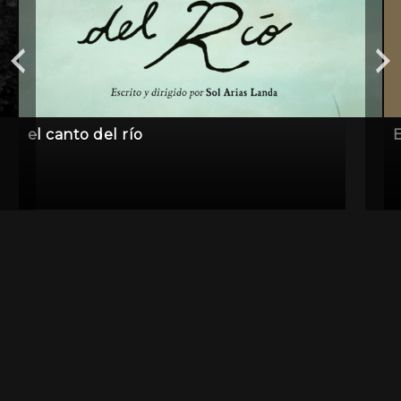
el canto del río
E