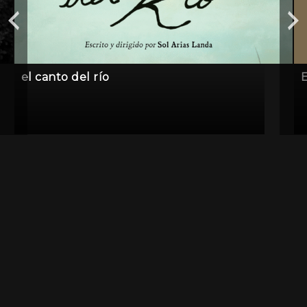
el canto del río
E