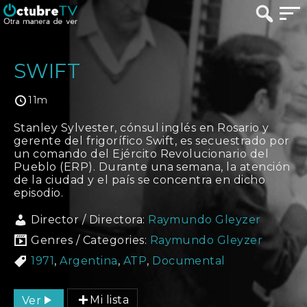
SWIFT
11m
Stanley Sylvester, cónsul inglés en Rosario y
gerente del frigorífico Swift, es secuestrado por
un comando del Ejército Revolucionario del
Pueblo (ERP). Durante una semana, la atención
de la ciudad y el país se concentra en dicho
episodio.
Director / Directora:
Raymundo Gleyzer
Genres / Categories:
Raymundo Gleyzer
1971
,
Argentina
,
ATP
,
Documental
Ver
Mi lista