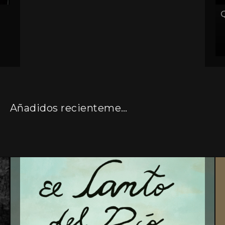
Q
Añadidos recientemente