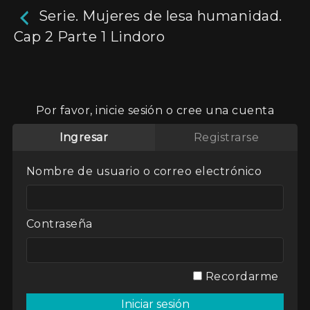
Serie. Mujeres de lesa humanidad.
Cap 2 Parte 1 Lindoro
Serie. Mujeres de lesa
humanidad. Cap 2 Parte 1
Por favor, inicie sesión o cree una cuenta
Lindoro
Ingresar
Registrarse
26m
Nombre de usuario o correo electrónico
El periodista Ricardo Ragendorfer entrevista a
esposas y mujeres vinculadas a responsables de
delitos de lesa humanidad realizados durante la
última dictadura militar argentina. Capítulo 2,
Contraseña
parte 1: Víctor Lindoro Olivera
Actores:
Claudia Ferriole
,
Víctor Basterra
Recordarme
Director / Directora:
Javier Diment
Genres / Categories:
Mujeres de lesa