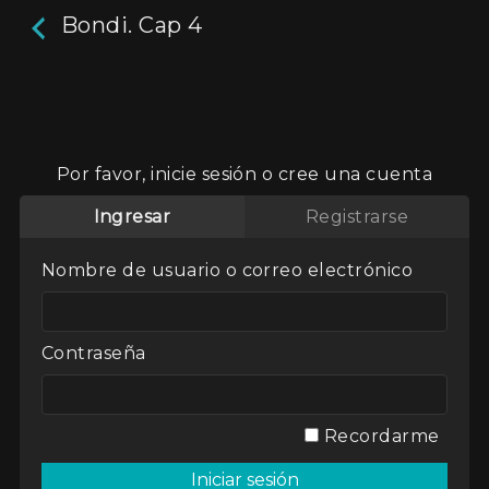
Bondi. Cap 4
Bondi. Cap 4
La serie cuenta cómo diferentes puntos de vista
Por favor, inicie sesión o cree una cuenta
pueden generar una percepción de la realidad
muy distinta entre sí. Son cuatro personajes
Ingresar
Registrarse
viajando en colectivo y todos ellos observan una
situación que se da en la calle entre dos
Nombre de usuario o correo electrónico
personas: una mujer y un hombre. Cada
capítulo nos muestra cómo cada pasajero
imagina una situación distinta. Para ello, utiliza
diversos géneros y recursos del audiovisual.
Contraseña
Actores:
Abel Cravero
,
Noelia Boschetto
Director / Directora:
Lucas Gambone
Recordarme
Genres / Categories:
Bondi
2018
,
Argentina
,
ATP
,
Serie web