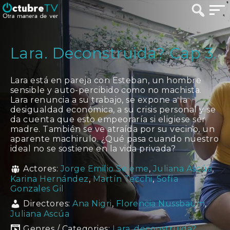
Lara. Deconstruida? Cap 3.
Lara está en pareja con Esteban, un hombre
sensible y auto-percibido como no machista.
Lara renuncia a su trabajo, se expone a la
desigualdad económica, a su crisis personal y se
da cuenta que esto empeoraría si eligiese ser
madre. También se ve atraída por su vecino, un
aparente machirulo. ¿Qué pasa cuando nuestro
ideal no se sostiene en la vida privada?
Actores:
Jorge Emilio Seleme
,
Juliana Ascúa
,
Karina Hernández
,
Martín Tecchi
,
Sofía
Gonzales Gil
Directores:
Ana Nigri
,
Florencia Nussbaum
,
Juliana Ascúa
Genres / Categories:
Lara, deconstruida?