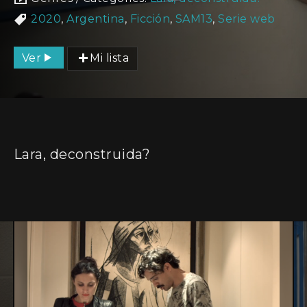
2020
,
Argentina
,
Ficción
,
SAM13
,
Serie web
Ver
Mi lista
Lara, deconstruida?