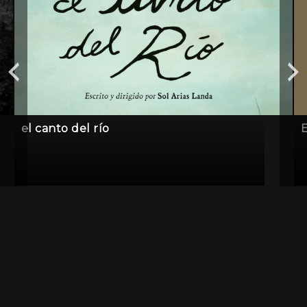
el canto del río
E