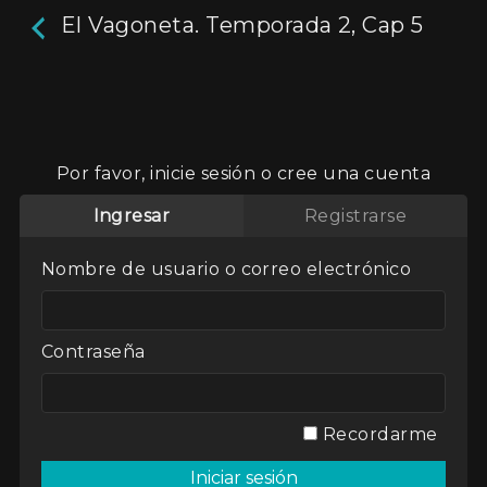
El Vagoneta. Temporada 2, Cap 5
El Vagoneta. Temporada 2,
Cap 5
Por favor, inicie sesión o cree una cuenta
7m
Ingresar
Registrarse
Matías y sus amigos Walter, Rama y Ponce, son
cuatro “vagonetas”‘ que tienen un sueño en
Nombre de usuario o correo electrónico
común: instalar en la terraza de la casa de
Matías un cartel publicitario que les permita
vivir sin trabajar.
Contraseña
Actores:
Juan Alari
,
Juan D'Andre
Directores:
Axel Elizondo
,
Maxi Gutiérrez
Genres / Categories:
Temporada 2
Recordarme
2008
,
Argentina
,
ATP
,
Ficción