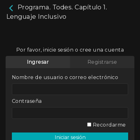
Programa. Todes. Capítulo 1.
Lenguaje Inclusivo
Programa. Todes. Capítulo
1. Lenguaje Inclusivo
Por favor, inicie sesión o cree una cuenta
Magazine semanal con perspectiva de género al
Ingresar
Registrarse
aire del canal de la Universidad Nacional de La
Plata.
Nombre de usuario o correo electrónico
Actores:
Belén Valenzuela
Director / Directora:
Nadia Portillo
Contraseña
Genres / Categories:
Todes, un programa de
contenido feminista
2018
,
Argentina
,
ATP
,
Programa de TV
Recordarme
Ver
Mi lista