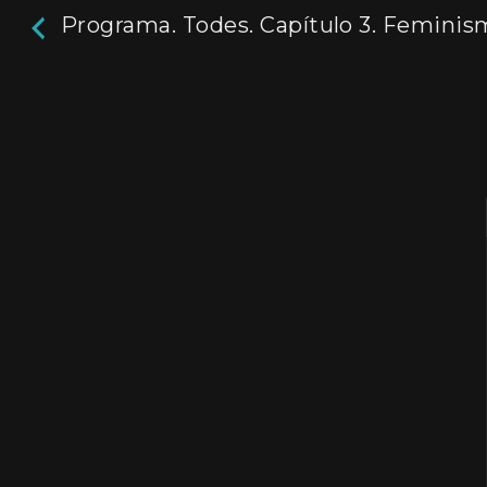
Programa. Todes. Capítulo 3. Femini
Programa. Todes. Ca
3. Feminismo
Magazine semanal con perspectiva de género a
canal de la Universidad Nacional de La Plata.
Actores:
Belén Valenzuela
Director / Directora:
Nadia Portillo
Genres / Categories:
Todes, un programa d
feminista