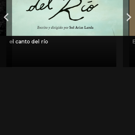
el canto del río
E