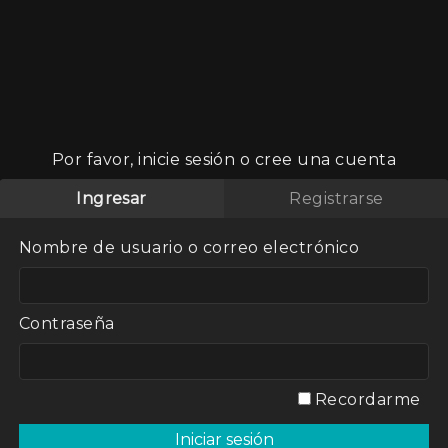
Por favor, inicie sesión o cree una cuenta
Ingresar
Registrarse
opuesta
Nombre de usuario o correo electrónico
s destacadas
un ciclo de
ar: poesías,
cuentos.
Contraseña
Recordarme
se le niega a