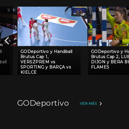
l
GODeportivo y Handball
GODeportivo y Ha
Brutus Cap 1,
Brutus Cap 2, LU
all
VERSZPREM vs
DIJON y BERA B
SPORTING y BARÇA vs
FLAMES
KIELCE
GODeportivo