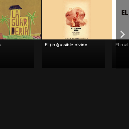
a
El (im)posible olvido
El mal