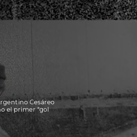
 argentino Cesáreo
o el primer “gol