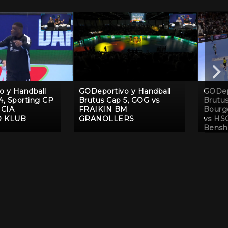
o y Handball
GODeportivo y Handball
GODep
4, Sporting CP
Brutus Cap 5, GOG vs
Brutus
ICIA
FRAIKIN BM
Bourg
 KLUB
GRANOLLERS
vs HS
Bensh
Flame
Bera 
Blomb