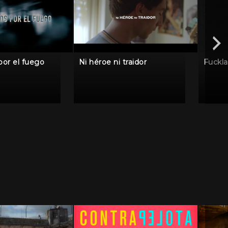
por el fuego
Ni héroe ni traidor
Fuckl