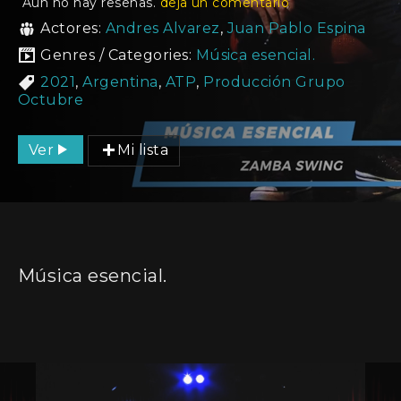
Aún no hay reseñas.
deja un comentario
Actores:
Andres Alvarez
,
Juan Pablo Espina
Genres / Categories:
Música esencial.
2021
,
Argentina
,
ATP
,
Producción Grupo
Octubre
Ver
Mi lista
Música esencial.