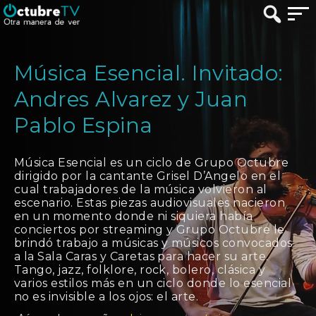
Música Esencial. Invitado:
Andres Alvarez y Juan
Pablo Espina
Música Esencial es un ciclo de Grupo Octubre
dirigido por la cantante Grisel D’Angelo en el
cual trabajadores de la música volvieron al
escenario. Estas piezas audiovisuales nacieron
en un momento donde ni siquiera había
conciertos por streaming y Grupo Octubre le
brindó trabajo a músicas y músicos convocados
a la Sala Caras y Caretas para hacer su arte.
Tango, jazz, folklore, rock, bolero, clásica y
varios estilos más en un ciclo donde lo esencial
no es invisible a los ojos: el arte.