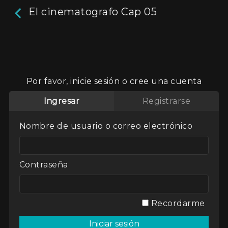
El cinematografo Cap 05
El cinematografo Cap 05
24m
Por favor, inicie sesión o cree una cuenta
Programa de televisión dedicado al cine en
Ingresar
Registrarse
general.
Actores:
Roger Koza
Nombre de usuario o correo electrónico
Director / Directora:
Max De Lupi
Genres / Categories:
El cinematógrafo
,
Contraseña
Temporada 1
2017
,
Argentina
,
ATP
,
Programa de TV
Recordarme
Ver
Mi lista