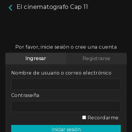
El cinematografo Cap 11
El cinematografo Cap 11
24m
Por favor, inicie sesión o cree una cuenta
Programa de televisión dedicado al cine en
Ingresar
Registrarse
general.
Actores:
Roger Koza
Nombre de usuario o correo electrónico
Director / Directora:
Max De Lupi
Genres / Categories:
El cinematógrafo
,
Contraseña
Temporada 1
2017
,
Argentina
,
ATP
,
Programa de TV
Recordarme
Ver
Mi lista