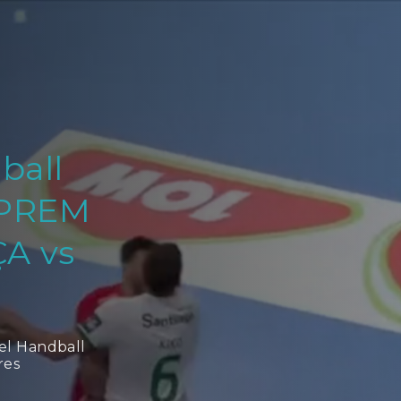
ball
ZPREM
A vs
el Handball
res