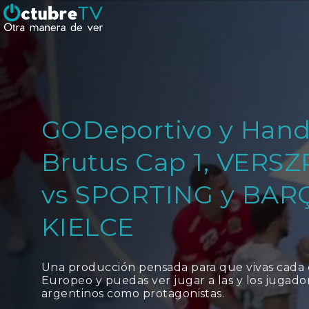
GODeportivo y Hand
Brutus Cap 1, VERS
vs SPORTING y BARÇ
KIELCE
Una producción pensada para que vivas cada 
Europeo y puedas ver jugar a las y los jugado
argentinos como protagonistas.