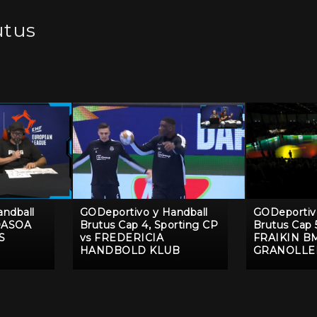
utus
ndball
GODeportivo y Handball
GODeportiv
IDASOA
Brutus Cap 4, Sporting CP
Brutus Cap 
S
vs FREDERICIA
FRAIKIN B
HANDBOLD KLUB
GRANOLLE