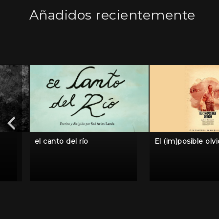
Añadidos recientemente
el canto del río
El (im)posible olv