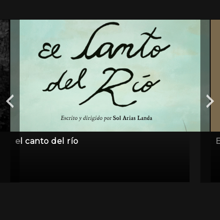
el canto del río
E