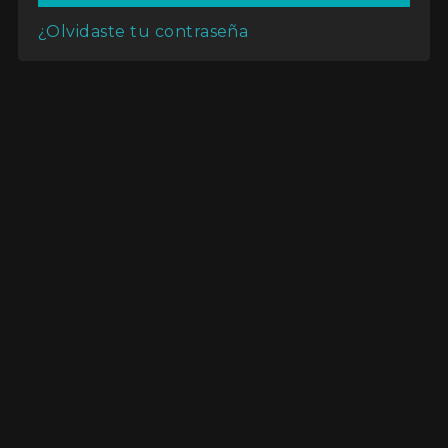
Ver
Mi lista
¿Olvidaste tu contraseña
GODeportivo