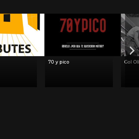
70 y pico
Gol Ol