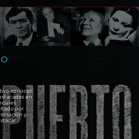
bo
tivo conocer
estacadas en
ciales.
vitado por
versación y
stacar