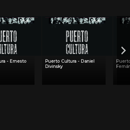
ura - Ernesto
Puerto Cultura - Daniel
Puerto
Divinsky
Ferná