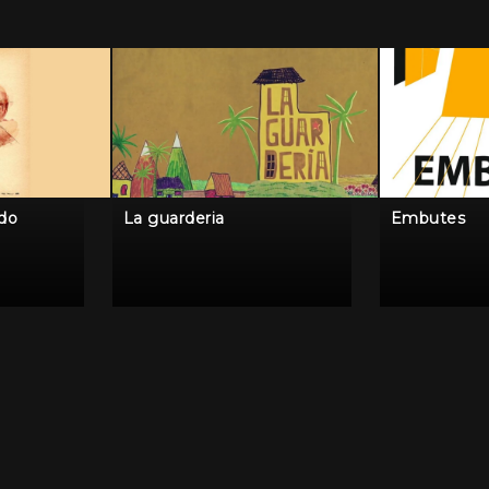
ido
La guarderia
Embutes