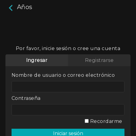
Años
Años
Estuvieron allí desde que se puede acordar,
Por favor, inicie sesión o cree una cuenta
una casita en el medio de la nada, pero un día
ella le dice que se tiene que ir. ¿Dice la verdad?
Ingresar
Registrarse
¿Lo está castigando? Una adaptación de Cesare
Pavese en el
sertão
de Brasil
Nombre de usuario o correo electrónico
Actores:
Aurinha do Carmo
,
Marcelo Filho
Director / Directora:
Marcelo Filho
Contraseña
Genres / Categories:
Lo que vendrá
,
Presentado por Universidad del Cine
2016
,
Argentina
,
ATP
,
Cortometraje
Recordarme
Ver
Mi lista