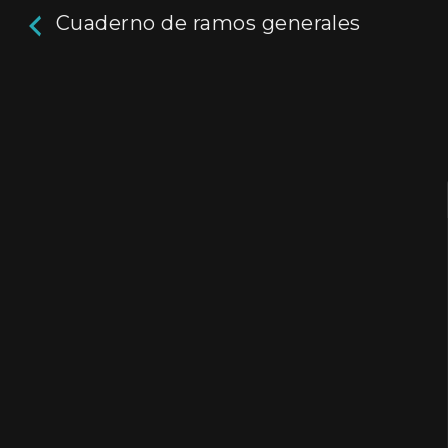
Cuaderno de ramos generales
Cuaderno de ramos
generales
Un inmigrante español muere en 1931 en Alpac
Pampa. Las anotaciones comerciales de un c
encontrado ochenta años después intentan e
sobre sus últimos años.
Actores:
Mariano Marcucci
,
Vilma Sastre
Director / Directora:
Mariano Marcucci