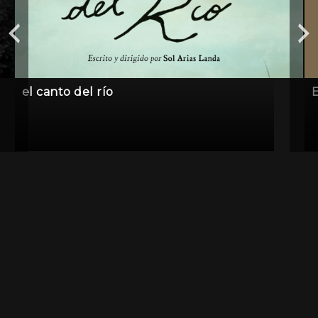
el canto del río
E