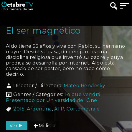
El ser magnético
Aldo tiene 55 años y vive con Pablo, su hermano
mayor. Desde su casa, dirigen juntos una
disciplina religiosa que inventó su padre y cuya
prédica se desarrolla por internet. Aldo está
cansado de ser pastor, pero no sabe cómo
decirlo.
Director / Directora:
Mateo Bendesky
Genres / Categories:
Lo que vendrá
,
Presentado por Universidad del Cine
2015
,
Argentina
,
ATP
,
Cortometraje
Ver
Mi lista