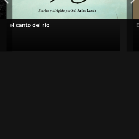
el canto del río
E