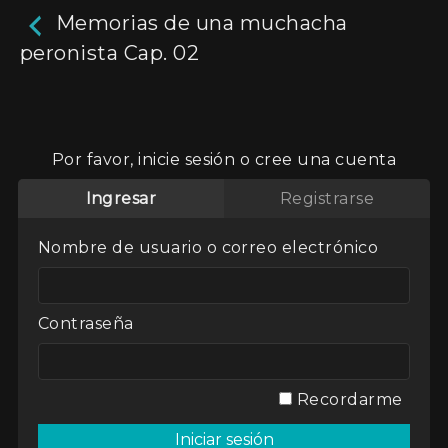
Memorias de una muchacha
peronista Cap. 02
Memorias de una
muchacha peronista Cap.
Por favor, inicie sesión o cree una cuenta
02
Ingresar
Registrarse
La historia de Elvira González, una joven que
Nombre de usuario o correo electrónico
inicia su carrera como periodista de radio en
1944, y hasta 1956 vive en carne propia los
cambios en la realidad argentina, asumiendo en
el camino un nuevo rol familiar, laboral, social y
Contraseña
político. La serie retrata el desarrollo de la radio
como medio masivo y su influencia en la opinión
pública.
Aún no hay reseñas.
deja un comentario
Recordarme
Actores:
Celeste Gerez
,
Coral Gabaglio
,
Estela
Matute
,
María Zubiri
,
Mario Petrosini
,
Pablo