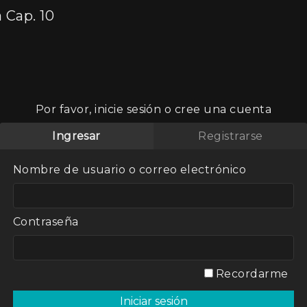
Cap. 10
Por favor, inicie sesión o cree una cuenta
Ingresar
Registrarse
 Cap.
Nombre de usuario o correo electrónico
Contraseña
nicia su
ta 1956 vive
entina,
 laboral,
Recordarme
de la radio
ón pública.