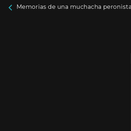
Memorias de una muchacha peronista 
Memorias de una
muchacha peronista
10
La historia de Elvira González, una joven que i
carrera como periodista de radio en 1944, y has
en carne propia los cambios en la realidad arg
asumiendo en el camino un nuevo rol familiar,
social y político. La serie retrata el desarrollo 
como medio masivo y su influencia en la opini