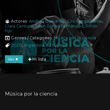
Actores:
Andrea Gamarnik
,
Ciro Gargaglione
,
Clara Cantore
,
Juan Torres Fernández
,
Piñón
Fijo
Genres / Categories:
Música por la ciencia
2020
,
Argentina
,
ATP
,
Ciclo
Ver
Mi lista
Música por la ciencia