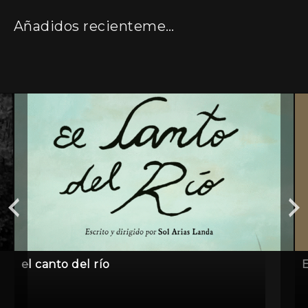
Añadidos recientemente
el canto del río
E